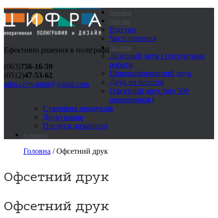
Головна
Про нас
Відгуки
Часті питання
Послуги
Ефективні рішення в поліграфії
Лазерний друк і постдрукові
роботи
(063)
756-16-59
Широкоформатний друк
(0512)
47-53-62
Друк на полотні
adm.copy.print@gmail.com
Офсетний друк (від 500
примірників)
Сувенірна продукція
Друкування
Послуги дизайнера
Контакти
Головна
/ Офсетний друк
Офсетний друк
Офсетний друк